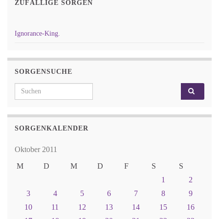
ZUFÄLLIGE SORGEN
Ignorance-King.
SORGENSUCHE
Search for:
SORGENKALENDER
Oktober 2011
M
D
M
D
F
S
S
1
2
3
4
5
6
7
8
9
10
11
12
13
14
15
16