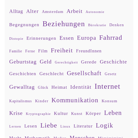
Arbeit
Alter
Alltag
Amsterdam
Autonomie
Beziehungen
Begegnungen
Denken
Bürokratie
Fahrrad
Europa
Essen
Erinnerungen
Distopie
Freiheit
Film
FreundInnen
Familie
Ferne
Geburtstag
Geld
Geschichte
Gerede
Gerechtigkeit
Gesellschaft
Geschlecht
Geschichten
Gesetz
Internet
Gewalltag
Identität
Heimat
Glück
Kommunikation
Kinder
Konsum
Kapitalismus
Leben
Krise
Kultur
Körper
Kunst
Kryptographie
Liebe
Logik
Lesen
Literatur
Lernen
Linux
Menschen
Mathematik