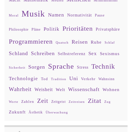
Macht
Mimimimimi
Medien
Musik
Namen
Normativität
Moral
Pause
Prioritäten
Politik
Privatsphäre
Philosophie
Pläne
Programmieren
Reisen
Ruhe
Quatsch
Schlaf
Schland
Schreiben
Sex
Sexismus
Selbstreferenz
Sprache
Technik
Sorgen
Stress
Sicherheit
Uni
Technologie
Tod
Verkehr
Tradition
Wahnsinn
Wahrheit
Wissenschaft
Weisheit
Wohnen
Welt
Zitat
Zeit
Zahlen
Zeitgeist
Worte
Zeitreisen
Zug
Zukunft
Ästhetik
Überwachung