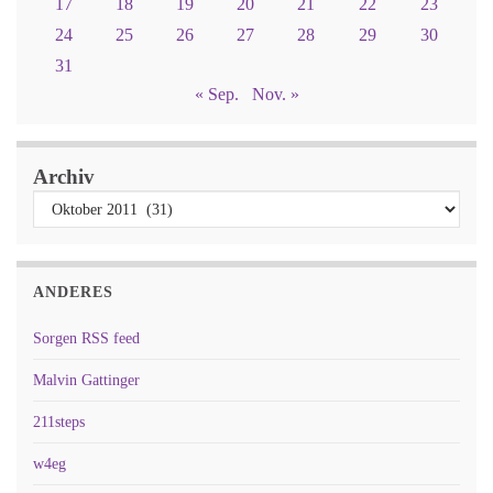
17
18
19
20
21
22
23
24
25
26
27
28
29
30
31
« Sep.
Nov. »
Archiv
ANDERES
Sorgen RSS feed
Malvin Gattinger
211steps
w4eg