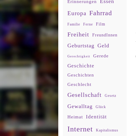
Essen
Erinnerungen
Fahrrad
Europa
Film
Familie
Ferne
Freiheit
FreundInnen
Geburtstag
Geld
Gerede
Gerechtigkeit
Geschichte
Geschichten
Geschlecht
Gesellschaft
Gesetz
Gewalltag
Glück
Identität
Heimat
Internet
Kapitalismus