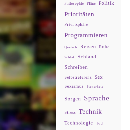
Politik
Philosophie
Pläne
Prioritäten
Privatsphäre
Programmieren
Reisen
Ruhe
Quatsch
Schland
Schlaf
Schreiben
Sex
Selbstreferenz
Sexismus
Sicherheit
Sprache
Sorgen
Technik
Stress
Technologie
Tod