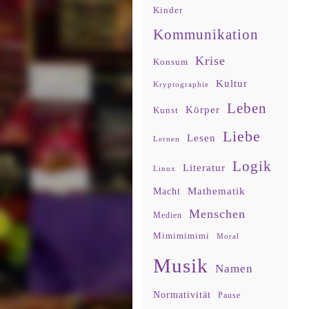
Kinder
Kommunikation
Krise
Konsum
Kultur
Kryptographie
Leben
Körper
Kunst
Liebe
Lesen
Lernen
Logik
Literatur
Linux
Mathematik
Macht
Menschen
Medien
Mimimimimi
Moral
Musik
Namen
Normativität
Pause