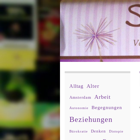
Alter
Alltag
Arbeit
Amsterdam
Begegnungen
Autonomie
Beziehungen
Denken
Bürokratie
Distopie