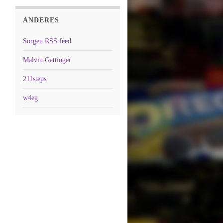
ANDERES
Sorgen RSS feed
Malvin Gattinger
211steps
w4eg