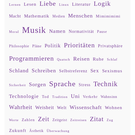
Liebe
Logik
Lesen
Literatur
Lernen
Linux
Menschen
Mathematik
Macht
Mimimimimi
Medien
Musik
Namen
Normativität
Moral
Pause
Prioritäten
Politik
Privatsphäre
Philosophie
Pläne
Programmieren
Reisen
Ruhe
Quatsch
Schlaf
Schland
Schreiben
Sex
Sexismus
Selbstreferenz
Sprache
Technik
Sorgen
Stress
Sicherheit
Uni
Technologie
Tod
Verkehr
Tradition
Wahnsinn
Wahrheit
Wissenschaft
Weisheit
Wohnen
Welt
Zitat
Zeit
Zahlen
Zeitgeist
Worte
Zeitreisen
Zug
Zukunft
Ästhetik
Überwachung