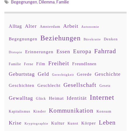
Begegnungen
,
Dilemma
,
Familie
Arbeit
Alter
Alltag
Amsterdam
Autonomie
Beziehungen
Begegnungen
Denken
Bürokratie
Fahrrad
Europa
Essen
Erinnerungen
Distopie
Freiheit
Film
FreundInnen
Familie
Ferne
Geburtstag
Geld
Geschichte
Gerede
Gerechtigkeit
Gesellschaft
Geschlecht
Geschichten
Gesetz
Internet
Gewalltag
Identität
Heimat
Glück
Kommunikation
Kinder
Konsum
Kapitalismus
Leben
Krise
Kultur
Körper
Kunst
Kryptographie