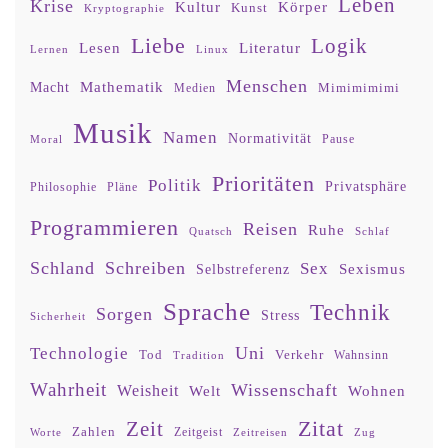
Leben
Krise
Kultur
Körper
Kunst
Kryptographie
Liebe
Logik
Lesen
Literatur
Lernen
Linux
Menschen
Mathematik
Macht
Mimimimimi
Medien
Musik
Namen
Normativität
Moral
Pause
Prioritäten
Politik
Privatsphäre
Philosophie
Pläne
Programmieren
Reisen
Ruhe
Quatsch
Schlaf
Schland
Schreiben
Sex
Sexismus
Selbstreferenz
Sprache
Technik
Sorgen
Stress
Sicherheit
Uni
Technologie
Tod
Verkehr
Tradition
Wahnsinn
Wahrheit
Wissenschaft
Weisheit
Wohnen
Welt
Zitat
Zeit
Zahlen
Zeitgeist
Worte
Zeitreisen
Zug