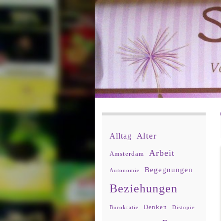
Alter
Alltag
Arbeit
Amsterdam
Begegnungen
Autonomie
Beziehungen
Denken
Bürokratie
Distopie