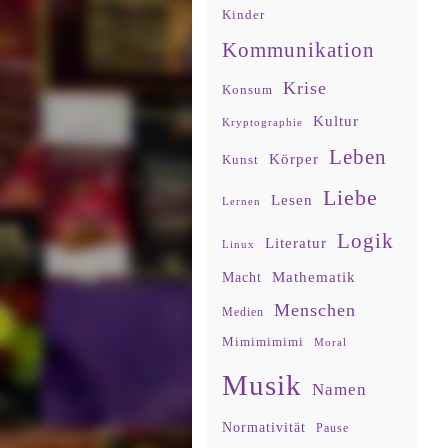
Kinder
Kommunikation
Krise
Konsum
Kultur
Kryptographie
Leben
Körper
Kunst
Liebe
Lesen
Lernen
Logik
Literatur
Linux
Mathematik
Macht
Menschen
Medien
Mimimimimi
Moral
Musik
Namen
Normativität
Pause