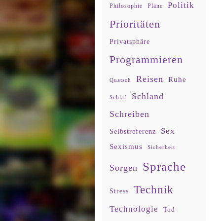
Politik
Philosophie
Pläne
Prioritäten
Privatsphäre
Programmieren
Reisen
Ruhe
Quatsch
Schland
Schlaf
Schreiben
Sex
Selbstreferenz
Sexismus
Sicherheit
Sprache
Sorgen
Technik
Stress
Technologie
Tod