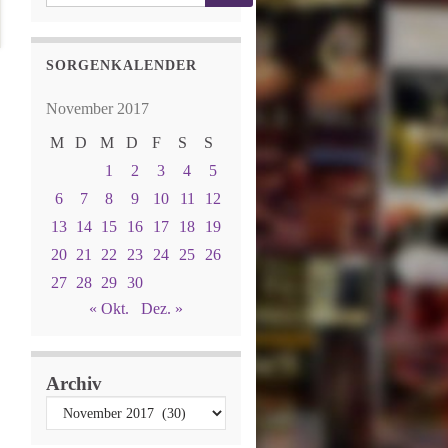
SORGENKALENDER
November 2017
M
D
M
D
F
S
S
1
2
3
4
5
6
7
8
9
10
11
12
13
14
15
16
17
18
19
20
21
22
23
24
25
26
27
28
29
30
« Okt.
Dez. »
Archiv