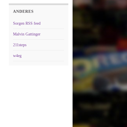
ANDERES
Sorgen RSS feed
Malvin Gattinger
211steps
w4eg