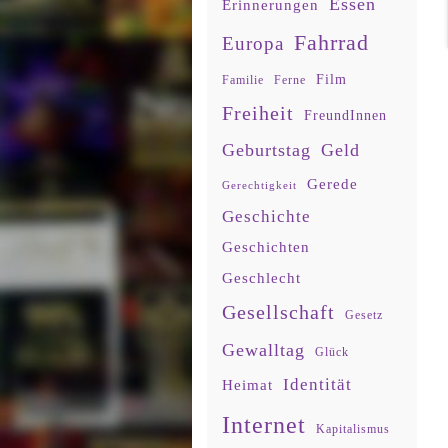
Essen
Erinnerungen
Fahrrad
Europa
Film
Familie
Ferne
Freiheit
FreundInnen
Geburtstag
Geld
Gerede
Gerechtigkeit
Geschichte
Geschichten
Geschlecht
Gesellschaft
Gesetz
Gewalltag
Glück
Identität
Heimat
Internet
Kapitalismus