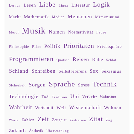
Liebe
Logik
Lesen
Literatur
Lernen
Linux
Menschen
Mathematik
Macht
Mimimimimi
Medien
Musik
Namen
Normativität
Moral
Pause
Prioritäten
Politik
Privatsphäre
Philosophie
Pläne
Programmieren
Reisen
Ruhe
Quatsch
Schlaf
Schland
Schreiben
Sex
Sexismus
Selbstreferenz
Sprache
Technik
Sorgen
Stress
Sicherheit
Uni
Technologie
Tod
Verkehr
Tradition
Wahnsinn
Wahrheit
Wissenschaft
Weisheit
Wohnen
Welt
Zitat
Zeit
Zahlen
Zeitgeist
Worte
Zeitreisen
Zug
Zukunft
Ästhetik
Überwachung