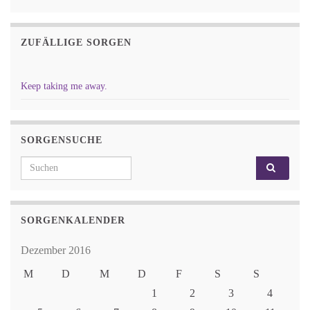
ZUFÄLLIGE SORGEN
Keep taking me away.
SORGENSUCHE
Search for:
SORGENKALENDER
Dezember 2016
M
D
M
D
F
S
S
1
2
3
4