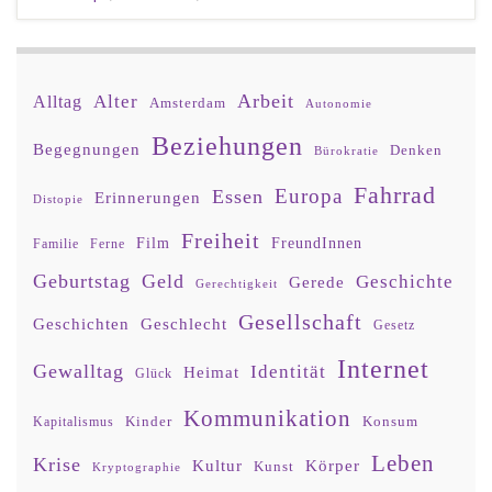
Arbeit
Alter
Alltag
Amsterdam
Autonomie
Beziehungen
Begegnungen
Denken
Bürokratie
Fahrrad
Europa
Essen
Erinnerungen
Distopie
Freiheit
Film
FreundInnen
Familie
Ferne
Geburtstag
Geld
Geschichte
Gerede
Gerechtigkeit
Gesellschaft
Geschlecht
Geschichten
Gesetz
Internet
Gewalltag
Identität
Heimat
Glück
Kommunikation
Kinder
Konsum
Kapitalismus
Leben
Krise
Kultur
Körper
Kunst
Kryptographie