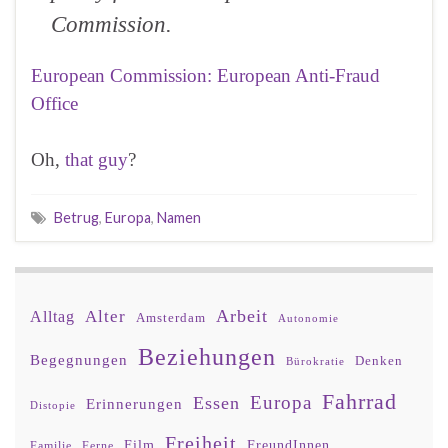
Commission.
European Commission: European Anti-Fraud
Office
Oh,
that guy
?
Betrug
,
Europa
,
Namen
Arbeit
Alter
Alltag
Amsterdam
Autonomie
Beziehungen
Begegnungen
Denken
Bürokratie
Fahrrad
Europa
Essen
Erinnerungen
Distopie
Freiheit
Film
FreundInnen
Familie
Ferne