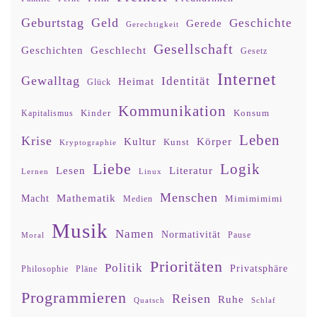
Geburtstag
Geld
Geschichte
Gerede
Gerechtigkeit
Gesellschaft
Geschlecht
Geschichten
Gesetz
Internet
Gewalltag
Identität
Heimat
Glück
Kommunikation
Kinder
Konsum
Kapitalismus
Leben
Krise
Kultur
Körper
Kunst
Kryptographie
Liebe
Logik
Lesen
Literatur
Lernen
Linux
Menschen
Mathematik
Macht
Mimimimimi
Medien
Musik
Namen
Normativität
Moral
Pause
Prioritäten
Politik
Privatsphäre
Philosophie
Pläne
Programmieren
Reisen
Ruhe
Quatsch
Schlaf