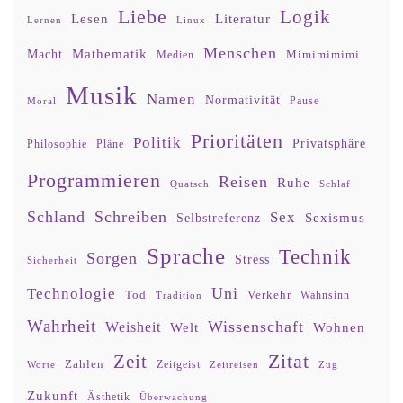
Liebe
Logik
Lesen
Literatur
Lernen
Linux
Menschen
Mathematik
Macht
Mimimimimi
Medien
Musik
Namen
Normativität
Moral
Pause
Prioritäten
Politik
Privatsphäre
Philosophie
Pläne
Programmieren
Reisen
Ruhe
Quatsch
Schlaf
Schland
Schreiben
Sex
Sexismus
Selbstreferenz
Sprache
Technik
Sorgen
Stress
Sicherheit
Uni
Technologie
Tod
Verkehr
Tradition
Wahnsinn
Wahrheit
Wissenschaft
Weisheit
Wohnen
Welt
Zitat
Zeit
Zahlen
Zeitgeist
Worte
Zeitreisen
Zug
Zukunft
Ästhetik
Überwachung