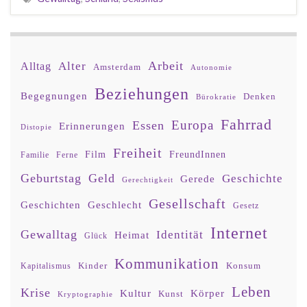
Arbeit
Alter
Alltag
Amsterdam
Autonomie
Beziehungen
Begegnungen
Denken
Bürokratie
Fahrrad
Europa
Essen
Erinnerungen
Distopie
Freiheit
Film
FreundInnen
Familie
Ferne
Geburtstag
Geld
Geschichte
Gerede
Gerechtigkeit
Gesellschaft
Geschlecht
Geschichten
Gesetz
Internet
Gewalltag
Identität
Heimat
Glück
Kommunikation
Kinder
Konsum
Kapitalismus
Leben
Krise
Kultur
Körper
Kunst
Kryptographie