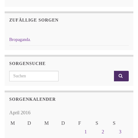
ZUFÄLLIGE SORGEN
Bropaganda.
SORGENSUCHE
Search for:
SORGENKALENDER
April 2016
M
D
M
D
F
S
S
1
2
3