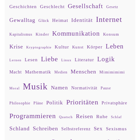
Gesellschaft
Geschlecht
Geschichten
Gesetz
Internet
Gewalltag
Identität
Heimat
Glück
Kommunikation
Kinder
Konsum
Kapitalismus
Leben
Krise
Kultur
Körper
Kunst
Kryptographie
Liebe
Logik
Lesen
Literatur
Lernen
Linux
Menschen
Mathematik
Macht
Mimimimimi
Medien
Musik
Namen
Normativität
Moral
Pause
Prioritäten
Politik
Privatsphäre
Philosophie
Pläne
Programmieren
Reisen
Ruhe
Quatsch
Schlaf
Schland
Schreiben
Sex
Sexismus
Selbstreferenz