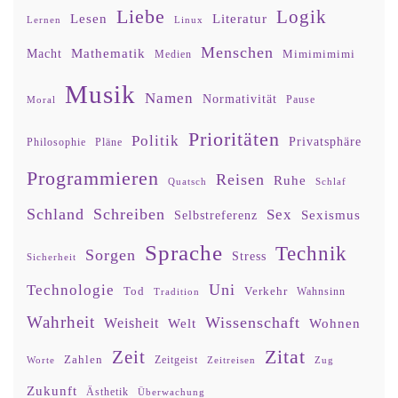
Liebe
Logik
Lesen
Literatur
Lernen
Linux
Menschen
Mathematik
Macht
Mimimimimi
Medien
Musik
Namen
Normativität
Moral
Pause
Prioritäten
Politik
Privatsphäre
Philosophie
Pläne
Programmieren
Reisen
Ruhe
Quatsch
Schlaf
Schland
Schreiben
Sex
Sexismus
Selbstreferenz
Sprache
Technik
Sorgen
Stress
Sicherheit
Uni
Technologie
Tod
Verkehr
Tradition
Wahnsinn
Wahrheit
Wissenschaft
Weisheit
Wohnen
Welt
Zitat
Zeit
Zahlen
Zeitgeist
Worte
Zeitreisen
Zug
Zukunft
Ästhetik
Überwachung