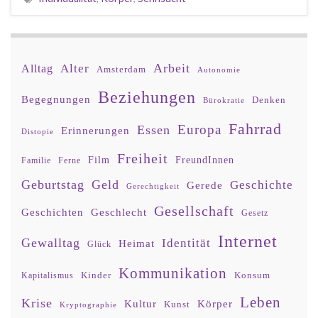
Arbeit
Alter
Alltag
Amsterdam
Autonomie
Beziehungen
Begegnungen
Denken
Bürokratie
Fahrrad
Europa
Essen
Erinnerungen
Distopie
Freiheit
Film
FreundInnen
Familie
Ferne
Geburtstag
Geld
Geschichte
Gerede
Gerechtigkeit
Gesellschaft
Geschlecht
Geschichten
Gesetz
Internet
Gewalltag
Identität
Heimat
Glück
Kommunikation
Kinder
Konsum
Kapitalismus
Leben
Krise
Kultur
Körper
Kunst
Kryptographie