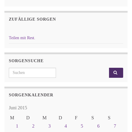
ZUFÄLLIGE SORGEN
Teilen mit Rest.
SORGENSUCHE
Search for:
SORGENKALENDER
Juni 2015
M
D
M
D
F
S
S
1
2
3
4
5
6
7