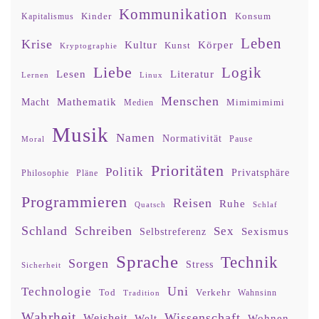
Kommunikation
Kinder
Konsum
Kapitalismus
Leben
Krise
Kultur
Körper
Kunst
Kryptographie
Liebe
Logik
Lesen
Literatur
Lernen
Linux
Menschen
Mathematik
Macht
Mimimimimi
Medien
Musik
Namen
Normativität
Moral
Pause
Prioritäten
Politik
Privatsphäre
Philosophie
Pläne
Programmieren
Reisen
Ruhe
Quatsch
Schlaf
Schland
Schreiben
Sex
Sexismus
Selbstreferenz
Sprache
Technik
Sorgen
Stress
Sicherheit
Uni
Technologie
Tod
Verkehr
Tradition
Wahnsinn
Wahrheit
Wissenschaft
Weisheit
Wohnen
Welt