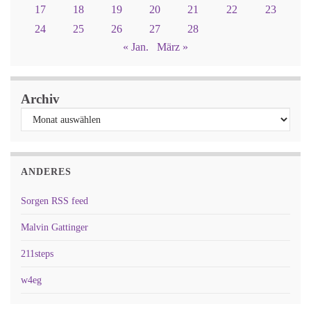
17
18
19
20
21
22
23
24
25
26
27
28
« Jan.
März »
Archiv
ANDERES
Sorgen RSS feed
Malvin Gattinger
211steps
w4eg