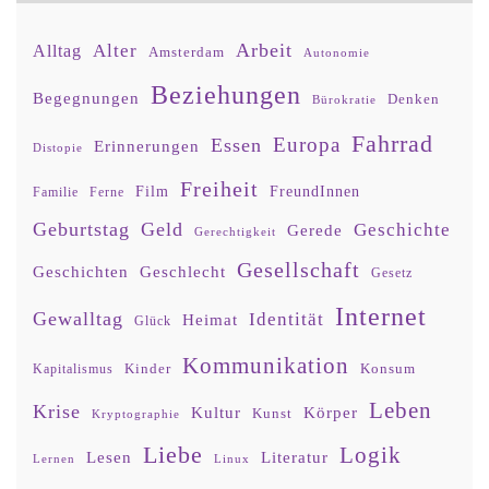
Arbeit
Alter
Alltag
Amsterdam
Autonomie
Beziehungen
Begegnungen
Denken
Bürokratie
Fahrrad
Europa
Essen
Erinnerungen
Distopie
Freiheit
Film
FreundInnen
Familie
Ferne
Geburtstag
Geld
Geschichte
Gerede
Gerechtigkeit
Gesellschaft
Geschlecht
Geschichten
Gesetz
Internet
Gewalltag
Identität
Heimat
Glück
Kommunikation
Kinder
Konsum
Kapitalismus
Leben
Krise
Kultur
Körper
Kunst
Kryptographie
Liebe
Logik
Lesen
Literatur
Lernen
Linux