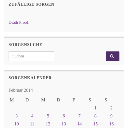
ZUFÄLLIGE SORGEN
Death Proof.
SORGENSUCHE
Search for:
SORGENKALENDER
Februar 2014
M
D
M
D
F
S
S
1
2
3
4
5
6
7
8
9
10
11
12
13
14
15
16