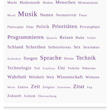
Menschen
Mathematik
Macht
Mimimimimi
Medien
Musik
Namen
Normativität
Moral
Pause
Prioritäten
Politik
Privatsphäre
Philosophie
Pläne
Programmieren
Reisen
Ruhe
Quatsch
Schlaf
Schland
Schreiben
Sex
Sexismus
Selbstreferenz
Sprache
Technik
Sorgen
Stress
Sicherheit
Uni
Technologie
Tod
Verkehr
Tradition
Wahnsinn
Wahrheit
Wissenschaft
Weisheit
Wohnen
Welt
Zitat
Zeit
Zahlen
Zeitgeist
Worte
Zeitreisen
Zug
Zukunft
Ästhetik
Überwachung