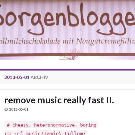
2013-05-01
ARCHIV
remove music really fast II.
2013-05-01
# cheesy, heteronormative, boring
rm -rf music/Jamie\ Cullum/