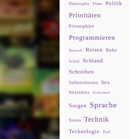
Politik
Philosophie
Pläne
Prioritäten
Privatsphäre
Programmieren
Reisen
Ruhe
Quatsch
Schland
Schlaf
Schreiben
Sex
Selbstreferenz
Sexismus
Sicherheit
Sprache
Sorgen
Technik
Stress
Technologie
Tod