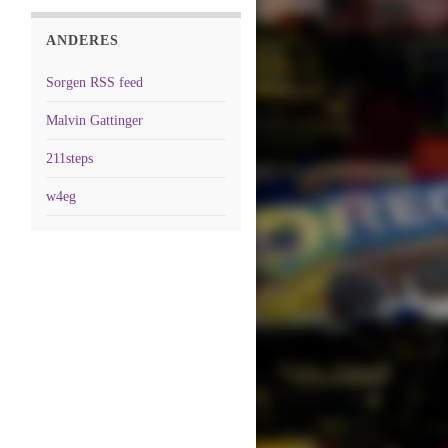
ANDERES
Sorgen RSS feed
Malvin Gattinger
211steps
w4eg