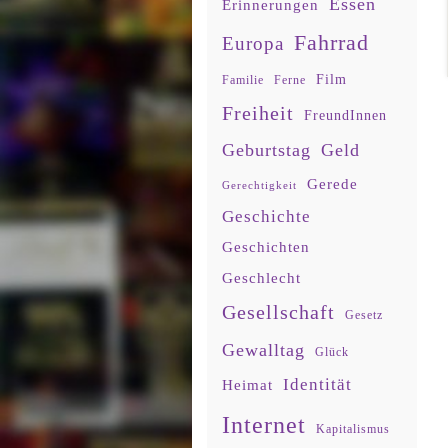
Essen
Erinnerungen
Fahrrad
Europa
Film
Familie
Ferne
Freiheit
FreundInnen
Geburtstag
Geld
Gerede
Gerechtigkeit
Geschichte
Geschichten
Geschlecht
Gesellschaft
Gesetz
Gewalltag
Glück
Identität
Heimat
Internet
Kapitalismus