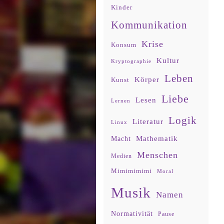
Kinder
Kommunikation
Krise
Konsum
Kultur
Kryptographie
Leben
Körper
Kunst
Liebe
Lesen
Lernen
Logik
Literatur
Linux
Mathematik
Macht
Menschen
Medien
Mimimimimi
Moral
Musik
Namen
Normativität
Pause