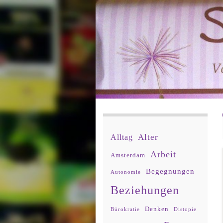
Alter
Alltag
Arbeit
Amsterdam
Begegnungen
Autonomie
Beziehungen
Denken
Bürokratie
Distopie