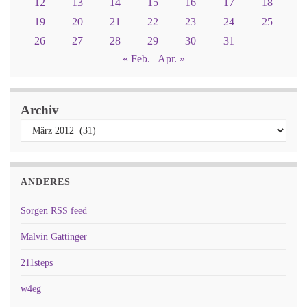
12
13
14
15
16
17
18
19
20
21
22
23
24
25
26
27
28
29
30
31
« Feb.
Apr. »
Archiv
ANDERES
Sorgen RSS feed
Malvin Gattinger
211steps
w4eg