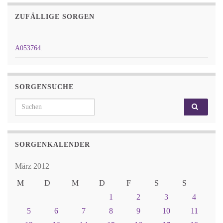
ZUFÄLLIGE SORGEN
A053764.
SORGENSUCHE
Search for:
SORGENKALENDER
März 2012
M
D
M
D
F
S
S
1
2
3
4
5
6
7
8
9
10
11