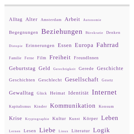
Arbeit
Alter
Alltag
Amsterdam
Autonomie
Beziehungen
Begegnungen
Denken
Bürokratie
Fahrrad
Europa
Essen
Erinnerungen
Distopie
Freiheit
Film
FreundInnen
Familie
Ferne
Geburtstag
Geld
Geschichte
Gerede
Gerechtigkeit
Gesellschaft
Geschlecht
Geschichten
Gesetz
Internet
Gewalltag
Identität
Heimat
Glück
Kommunikation
Kinder
Konsum
Kapitalismus
Leben
Krise
Kultur
Körper
Kunst
Kryptographie
Liebe
Logik
Lesen
Literatur
Lernen
Linux