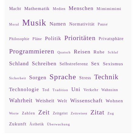
Menschen
Mathematik
Macht
Mimimimimi
Medien
Musik
Namen
Normativität
Moral
Pause
Prioritäten
Politik
Privatsphäre
Philosophie
Pläne
Programmieren
Reisen
Ruhe
Quatsch
Schlaf
Schland
Schreiben
Sex
Sexismus
Selbstreferenz
Sprache
Technik
Sorgen
Stress
Sicherheit
Uni
Technologie
Tod
Verkehr
Tradition
Wahnsinn
Wahrheit
Wissenschaft
Weisheit
Wohnen
Welt
Zitat
Zeit
Zahlen
Zeitgeist
Worte
Zeitreisen
Zug
Zukunft
Ästhetik
Überwachung