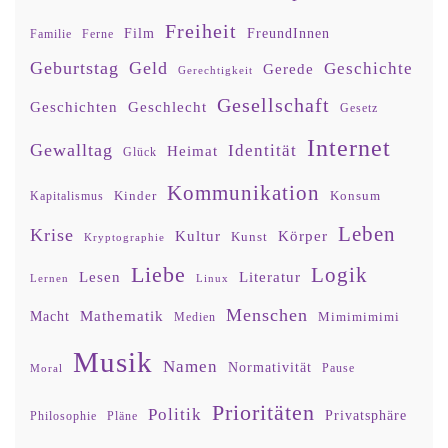
Freiheit
Film
FreundInnen
Familie
Ferne
Geburtstag
Geld
Geschichte
Gerede
Gerechtigkeit
Gesellschaft
Geschlecht
Geschichten
Gesetz
Internet
Gewalltag
Identität
Heimat
Glück
Kommunikation
Kinder
Konsum
Kapitalismus
Leben
Krise
Kultur
Körper
Kunst
Kryptographie
Liebe
Logik
Lesen
Literatur
Lernen
Linux
Menschen
Mathematik
Macht
Mimimimimi
Medien
Musik
Namen
Normativität
Moral
Pause
Prioritäten
Politik
Privatsphäre
Philosophie
Pläne