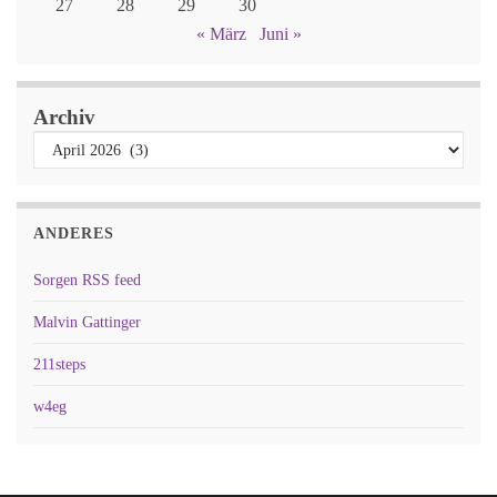
27
28
29
30
« März
Juni »
Archiv
ANDERES
Sorgen RSS feed
Malvin Gattinger
211steps
w4eg