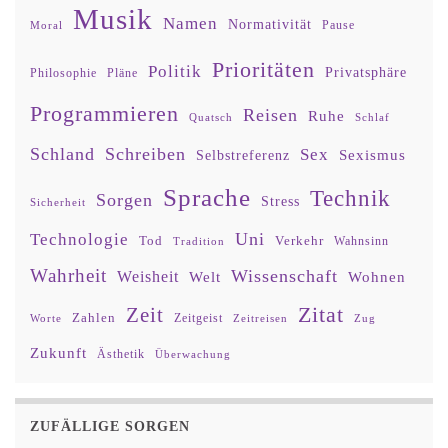
Musik
Namen
Normativität
Moral
Pause
Prioritäten
Politik
Privatsphäre
Philosophie
Pläne
Programmieren
Reisen
Ruhe
Quatsch
Schlaf
Schland
Schreiben
Sex
Sexismus
Selbstreferenz
Sprache
Technik
Sorgen
Stress
Sicherheit
Uni
Technologie
Tod
Verkehr
Tradition
Wahnsinn
Wahrheit
Wissenschaft
Weisheit
Wohnen
Welt
Zitat
Zeit
Zahlen
Zeitgeist
Worte
Zeitreisen
Zug
Zukunft
Ästhetik
Überwachung
ZUFÄLLIGE SORGEN