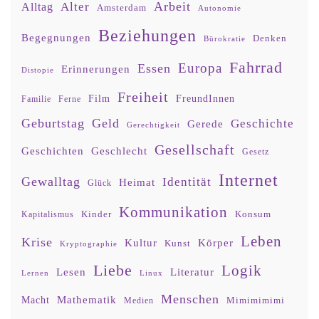
Arbeit
Alter
Alltag
Amsterdam
Autonomie
Beziehungen
Begegnungen
Denken
Bürokratie
Fahrrad
Europa
Essen
Erinnerungen
Distopie
Freiheit
Film
FreundInnen
Familie
Ferne
Geburtstag
Geld
Geschichte
Gerede
Gerechtigkeit
Gesellschaft
Geschlecht
Geschichten
Gesetz
Internet
Gewalltag
Identität
Heimat
Glück
Kommunikation
Kinder
Konsum
Kapitalismus
Leben
Krise
Kultur
Körper
Kunst
Kryptographie
Liebe
Logik
Lesen
Literatur
Lernen
Linux
Menschen
Mathematik
Macht
Mimimimimi
Medien