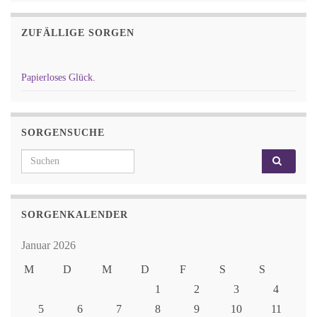
ZUFÄLLIGE SORGEN
Papierloses Glück.
SORGENSUCHE
Search for:
SORGENKALENDER
Januar 2026
M
D
M
D
F
S
S
1
2
3
4
5
6
7
8
9
10
11