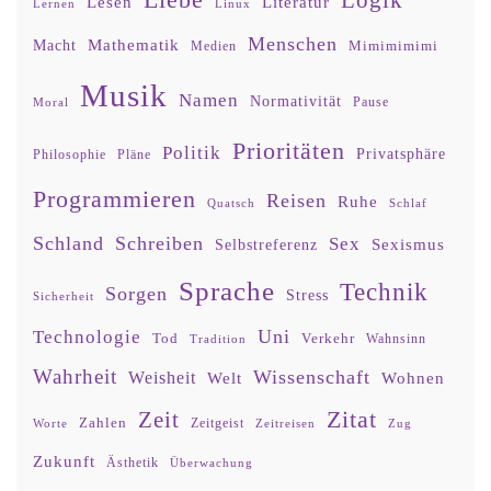
Liebe
Lesen
Literatur
Lernen
Linux
Menschen
Mathematik
Macht
Mimimimimi
Medien
Musik
Namen
Normativität
Moral
Pause
Prioritäten
Politik
Privatsphäre
Philosophie
Pläne
Programmieren
Reisen
Ruhe
Quatsch
Schlaf
Schland
Schreiben
Sex
Sexismus
Selbstreferenz
Sprache
Technik
Sorgen
Stress
Sicherheit
Uni
Technologie
Tod
Verkehr
Tradition
Wahnsinn
Wahrheit
Wissenschaft
Weisheit
Wohnen
Welt
Zitat
Zeit
Zahlen
Zeitgeist
Worte
Zeitreisen
Zug
Zukunft
Ästhetik
Überwachung