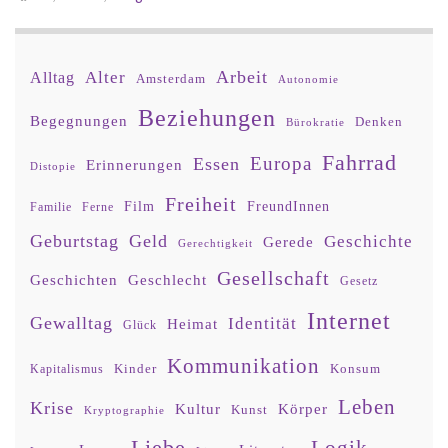
Arbeit
Alter
Alltag
Amsterdam
Autonomie
Beziehungen
Begegnungen
Denken
Bürokratie
Fahrrad
Europa
Essen
Erinnerungen
Distopie
Freiheit
Film
FreundInnen
Familie
Ferne
Geburtstag
Geld
Geschichte
Gerede
Gerechtigkeit
Gesellschaft
Geschlecht
Geschichten
Gesetz
Internet
Gewalltag
Identität
Heimat
Glück
Kommunikation
Kinder
Konsum
Kapitalismus
Leben
Krise
Kultur
Körper
Kunst
Kryptographie
Logik