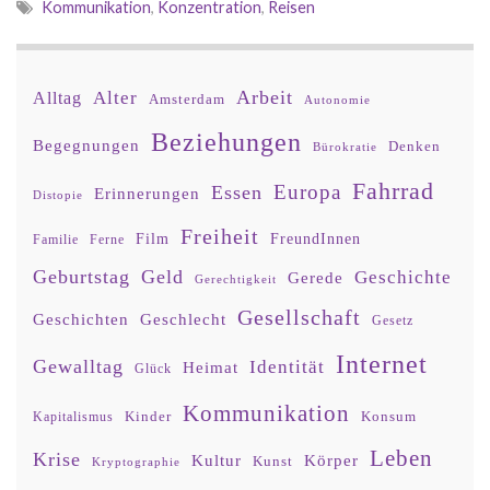
Kommunikation
,
Konzentration
,
Reisen
Arbeit
Alter
Alltag
Amsterdam
Autonomie
Beziehungen
Begegnungen
Denken
Bürokratie
Fahrrad
Europa
Essen
Erinnerungen
Distopie
Freiheit
Film
FreundInnen
Familie
Ferne
Geburtstag
Geld
Geschichte
Gerede
Gerechtigkeit
Gesellschaft
Geschlecht
Geschichten
Gesetz
Internet
Gewalltag
Identität
Heimat
Glück
Kommunikation
Kinder
Konsum
Kapitalismus
Leben
Krise
Kultur
Körper
Kunst
Kryptographie