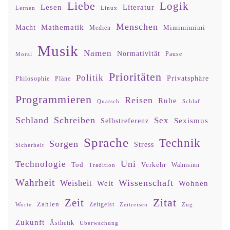
Liebe
Logik
Lesen
Literatur
Lernen
Linux
Menschen
Mathematik
Macht
Mimimimimi
Medien
Musik
Namen
Normativität
Moral
Pause
Prioritäten
Politik
Privatsphäre
Philosophie
Pläne
Programmieren
Reisen
Ruhe
Quatsch
Schlaf
Schland
Schreiben
Sex
Sexismus
Selbstreferenz
Sprache
Technik
Sorgen
Stress
Sicherheit
Uni
Technologie
Tod
Verkehr
Tradition
Wahnsinn
Wahrheit
Wissenschaft
Weisheit
Wohnen
Welt
Zitat
Zeit
Zahlen
Zeitgeist
Worte
Zeitreisen
Zug
Zukunft
Ästhetik
Überwachung