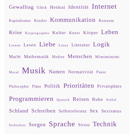
Internet
Gewalltag
Identität
Heimat
Glück
Kommunikation
Kinder
Konsum
Kapitalismus
Leben
Krise
Kultur
Körper
Kunst
Kryptographie
Liebe
Logik
Lesen
Literatur
Lernen
Linux
Menschen
Mathematik
Macht
Mimimimimi
Medien
Musik
Namen
Normativität
Moral
Pause
Prioritäten
Politik
Privatsphäre
Philosophie
Pläne
Programmieren
Reisen
Ruhe
Quatsch
Schlaf
Schland
Schreiben
Sex
Sexismus
Selbstreferenz
Sprache
Technik
Sorgen
Stress
Sicherheit