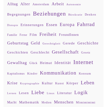
Arbeit
Alter
Alltag
Amsterdam
Autonomie
Beziehungen
Begegnungen
Denken
Bürokratie
Fahrrad
Europa
Essen
Erinnerungen
Distopie
Freiheit
Film
FreundInnen
Familie
Ferne
Geburtstag
Geld
Geschichte
Gerede
Gerechtigkeit
Gesellschaft
Geschlecht
Geschichten
Gesetz
Internet
Gewalltag
Identität
Heimat
Glück
Kommunikation
Kinder
Konsum
Kapitalismus
Leben
Krise
Kultur
Körper
Kunst
Kryptographie
Liebe
Logik
Lesen
Literatur
Lernen
Linux
Menschen
Mathematik
Macht
Mimimimimi
Medien